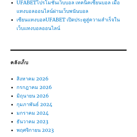
UFABETโปรโมชั่นเว็บบอล เทคนิคเซียนบอล เมื่อ
แทงบอลออนไลน์ผ่านเว็บพนันบอล
เซียนแทงบอลUFABET เปิดประตูสู่ความสำเร็จใน
เว็บแทงบอลออนไลน์
คลังเก็บ
สิงหาคม 2026
กรกฎาคม 2026
มิถุนายน 2026
กุมภาพันธ์ 2024
มกราคม 2024
ธันวาคม 2023
พฤศจิกายน 2023