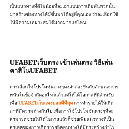
เป็นแนวทางที่ดีไม่น้อยที่จะเอาแบบการเดิมพันพวกนั้น
มาสร้างช่องทางให้มีขึ้นมาได้อยู่ที่คุณเอง ว่าจะเลือกใช้
ให้มีความเหมาะสมได้มากมากแค่ไหน
UFABETเว็บตรง เข้าเล่นตรง วิธีเล่น
คาสิโนUFABET
การเลือกใช้โปรโมชั่นต่างๆคงจำต้องขึ้นกับลักษณะการ
พนันในข้อจำกัดอะไรก็แล้วแต่ให้ได้โอกาสที่ดีสำหรับ
เพื่อ
UFABETเว็บแทงบอลดีที่สุด
การทำรายได้ให้เกิด
มาที่มีความต่างกันไป เพื่อการใช้โปรโมชั่นต่างๆที่จะ
สามารถช่วยให้ได้โอกาสแล้วก็ช่วยเพิ่มแนวทางที่เป็น
สาเหตุของการเกิดการผลิตหนทางให้มีการสร้างกำไร