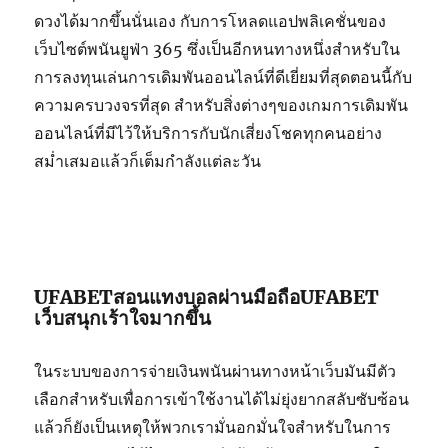
ดวงได้มากขึ้นนั่นเอง กับการโหลดแอปพลิเคชั่นของ
เว็บไซต์พนันยูฟ่า 365 ซึ่งเป็นอีกหนทางหนึ่งสำหรับใน
การลงทุนเล่นการเดิมพันออนไลน์ที่ดีเยี่ยมที่สุดตอนนี้กับ
ความครบวงจรที่สุด สำหรับสิ่งต่างๆของเกมการเดิมพัน
ออนไลน์ที่มีไว้ให้บริการกับนักเสี่ยงโชคทุกคนอย่าง
สม่ำเสมอแล้วก็เต็มกำลังแต่ละวัน
UFABETสอนแทงบอลผ่านมือถือUFABET
เว็บสนุกเร้าใจมากขึ้น
ในระบบของการจ่ายเงินพนันผ่านทางหน้าเว็บมันมีตัว
เลือกสำหรับเพื่อการเข้าใช้งานได้ไม่ยุ่งยากสลับซับซ้อน
แล้วก็ยังเป็นเหตุให้พวกเรามั่นอกมั่นใจสำหรับในการ