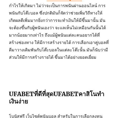
กำไรให้เกิดมา ไม่ว่าจะเป็นการพนันผ่านออนไลน์ การ
พนันกับโต๊ะบอล ซึ่งปกติมันก็จัดว่าช่วยเพิ่มวิถีทางให้
เกิดผลดีเพิ่มมากยิ่งกว่าการจะทำเงินให้มีขึ้นมานั้น มัน
จะต้องขึ้นกับผู้พนันเองว่า จะแลเห็นไม่เหมือนกันนั้นได้
มากน้อยมากเท่าไร ถึงแม้ผู้พนันแต่ละคนอยากได้ที่
สร้างช่องทาง ให้มีการสร้างรายได้ การเลือกเอาคู่บอลที่
ดีมาวางเดิมพันกับโต๊ะบอลในแต่ละโต๊ะนั้น มันก็นับว่ามี
ส่วนให้มีการสร้างรายได้ ขึ้นมาได้อย่างยอดเยี่ยม
UFABETที่ดีที่สุดUFABETคาสิโนทำ
เงินง่าย
โบนัสฟรี เว็บไซต์พนันบอล สำหรับในการเลือกลงทุน