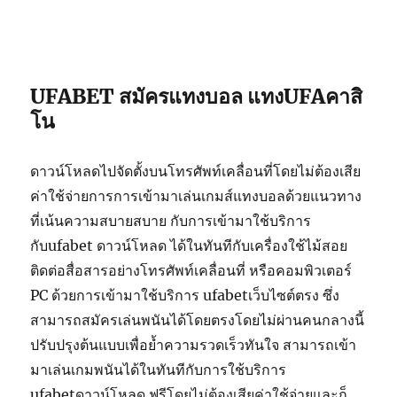
UFABET สมัครแทงบอล แทงUFAคาสิ
โน
ดาวน์โหลดไปจัดตั้งบนโทรศัพท์เคลื่อนที่โดยไม่ต้องเสีย
ค่าใช้จ่ายการการเข้ามาเล่นเกมส์แทงบอลด้วยแนวทาง
ที่เน้นความสบายสบาย กับการเข้ามาใช้บริการ
กับufabet ดาวน์โหลด ได้ในทันทีกับเครื่องใช้ไม้สอย
ติดต่อสื่อสารอย่างโทรศัพท์เคลื่อนที่ หรือคอมพิวเตอร์
PC ด้วยการเข้ามาใช้บริการ ufabetเว็บไซต์ตรง ซึ่ง
สามารถสมัครเล่นพนันได้โดยตรงโดยไม่ผ่านคนกลางนี้
ปรับปรุงต้นแบบเพื่อย้ำความรวดเร็วทันใจ สามารถเข้า
มาเล่นเกมพนันได้ในทันทีกับการใช้บริการ
ufabetดาวน์โหลด ฟรีโดยไม่ต้องเสียค่าใช้จ่ายและก็