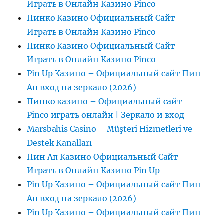
Играть в Онлайн Казино Pinco
Пинко Казино Официальный Сайт –
Играть в Онлайн Казино Pinco
Пинко Казино Официальный Сайт –
Играть в Онлайн Казино Pinco
Pin Up Казино – Официальный сайт Пин
Ап вход на зеркало (2026)
Пинко казино – Официальный сайт
Pinco играть онлайн | Зеркало и вход
Marsbahis Casino – Müşteri Hizmetleri ve
Destek Kanalları
Пин Ап Казино Официальный Сайт –
Играть в Онлайн Казино Pin Up
Pin Up Казино – Официальный сайт Пин
Ап вход на зеркало (2026)
Pin Up Казино – Официальный сайт Пин