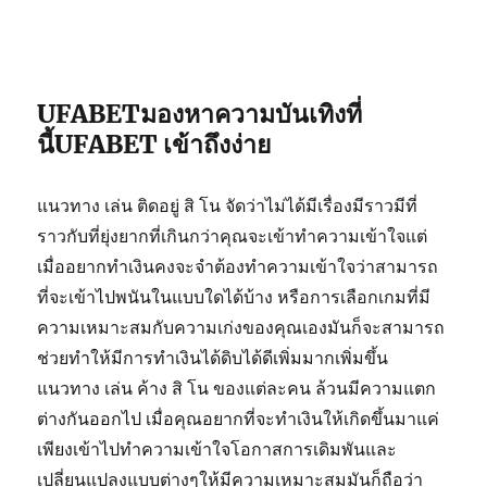
UFABETมองหาความบันเทิงที่
นี้UFABET เข้าถึงง่าย
แนวทาง เล่น ติดอยู่ สิ โน จัดว่าไม่ได้มีเรื่องมีราวมีที่
ราวกับที่ยุ่งยากที่เกินกว่าคุณจะเข้าทำความเข้าใจแต่
เมื่ออยากทำเงินคงจะจำต้องทำความเข้าใจว่าสามารถ
ที่จะเข้าไปพนันในแบบใดได้บ้าง หรือการเลือกเกมที่มี
ความเหมาะสมกับความเก่งของคุณเองมันก็จะสามารถ
ช่วยทำให้มีการทำเงินได้ดิบได้ดีเพิ่มมากเพิ่มขึ้น
แนวทาง เล่น ค้าง สิ โน ของแต่ละคน ล้วนมีความแตก
ต่างกันออกไป เมื่อคุณอยากที่จะทำเงินให้เกิดขึ้นมาแค่
เพียงเข้าไปทำความเข้าใจโอกาสการเดิมพันและ
เปลี่ยนแปลงแบบต่างๆให้มีความเหมาะสมมันก็ถือว่า