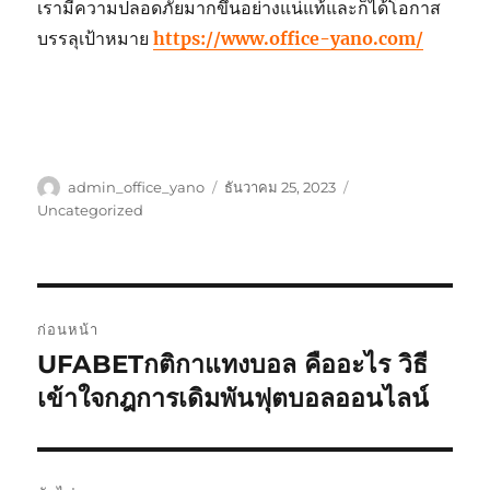
เรามีความปลอดภัยมากขึ้นอย่างแน่แท้และก็ได้โอกาส
บรรลุเป้าหมาย
https://www.office-yano.com/
ผู้
เขียน
หมวด
admin_office_yano
ธันวาคม 25, 2023
เขียน
เมื่อ
หมู่
Uncategorized
เมนู
ก่อนหน้า
นำทาง
UFABETกติกาแทงบอล คืออะไร วิธี
เรื่อง
ก่อน
เข้าใจกฎการเดิมพันฟุตบอลออนไลน์
เรื่อง
หน้า: