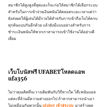
สมาชิกได้สูงสูงที่สุดและก็จะก่อให้สมาชิกได้เลือกระบบ
สำหรับในการเข้าจ่ายเงินพนันได้ตลอดระยะเวลาแต่ว่า
ยังส่งผลให้ผู้เล่นได้มีรายได้สำหรับการเข้าถึงเว็บได้ครบ
ทุกต้นแบบกันอีกด้วย แล้วยังมีแบบอย่างสำหรับการ
ชำระเงินพนันให้พวกเราสามารถเข้าใช้งานได้อย่างดี
เยี่ยม
เว็บโบนัสฟรี UFABETโหลดแอพ
ufa356
ไม่ว่าคุณคิดที่จะวางเดิมพันกับวิถีทางใด โต๊ะพนันบอล
แต่ละที่ล้วนมีความต่างออกไป ถ้าหากสามารถนำเอา
ไม่เหมือนกันพวกนั้น
ufabet เข้าสู่ระบบ
มาสร้างผล