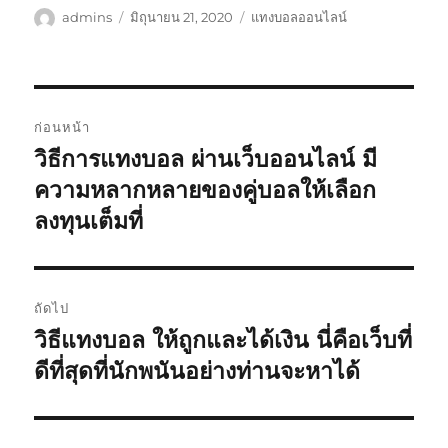
ผู้
เขียน
หมวด
admins
มิถุนายน 21, 2020
แทงบอลออนไลน์
เขียน
เมื่อ
หมู่
เมนู
ก่อนหน้า
นำทาง
วิธีการแทงบอล ผ่านเว็บออนไลน์ มี
เรื่อง
ก่อน
ความหลากหลายของคู่บอลให้เลือก
เรื่อง
หน้า:
ลงทุนเต็มที่
ถัดไป
วิธีแทงบอล ให้ถูกและได้เงิน นี่คือเว็บที่
เรื่อง
ต่อ
ดีที่สุดที่นักพนันอย่างท่านจะหาได้
ไป: