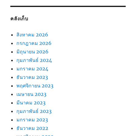
คลังเก็บ
สิงหาคม 2026
กรกฎาคม 2026
มิถุนายน 2026
กุมภาพันธ์ 2024
มกราคม 2024
ธันวาคม 2023
พฤศจิกายน 2023
เมษายน 2023
มีนาคม 2023
กุมภาพันธ์ 2023
มกราคม 2023
ธันวาคม 2022