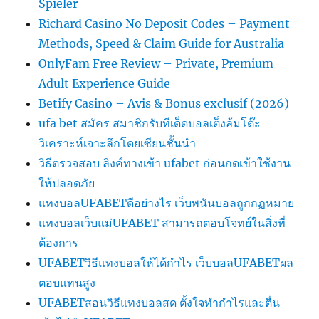
Spieler
Richard Casino No Deposit Codes – Payment
Methods, Speed & Claim Guide for Australia
OnlyFam Free Review – Private, Premium
Adult Experience Guide
Betify Casino – Avis & Bonus exclusif (2026)
ufa bet สมัคร สมาชิกรับทีเด็ดบอลเต็งล้มโต๊ะ
วิเคราะห์เจาะลึกโดยเซียนชั้นนำ
วิธีตรวจสอบ ลิงค์ทางเข้า ufabet ก่อนกดเข้าใช้งาน
ให้ปลอดภัย
แทงบอลUFABETดีอย่างไร เว็บพนันบอลถูกกฏหมาย
แทงบอลเว็บแม่UFABET สามารถตอบโจทย์ในสิ่งที่
ต้องการ
UFABETวิธีแทงบอลให้ได้กำไร เว็บบอลUFABETผล
ตอบแทนสูง
UFABETสอนวิธีแทงบอลสด ตั้งใจทำกำไรและตื่น