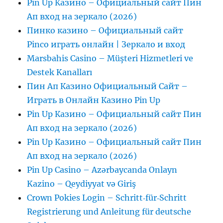
Pin Up Казино – Официальный сайт Пин
Ап вход на зеркало (2026)
Пинко казино – Официальный сайт
Pinco играть онлайн | Зеркало и вход
Marsbahis Casino – Müşteri Hizmetleri ve
Destek Kanalları
Пин Ап Казино Официальный Сайт –
Играть в Онлайн Казино Pin Up
Pin Up Казино – Официальный сайт Пин
Ап вход на зеркало (2026)
Pin Up Казино – Официальный сайт Пин
Ап вход на зеркало (2026)
Pin Up Casino – Azərbaycanda Onlayn
Kazino – Qeydiyyat və Giriş
Crown Pokies Login – Schritt‑für‑Schritt
Registrierung und Anleitung für deutsche