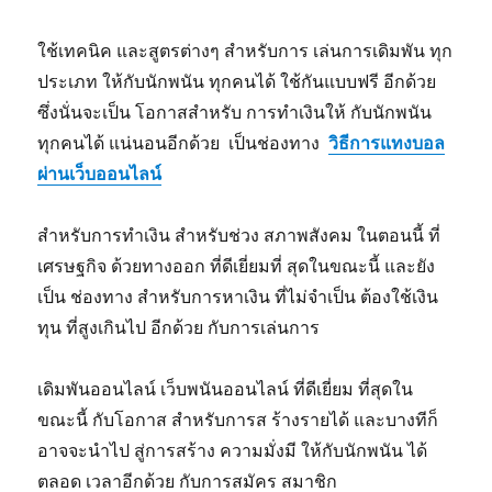
ใช้เทคนิค และสูตรต่างๆ สำหรับการ เล่นการเดิมพัน ทุก
ประเภท ให้กับนักพนัน ทุกคนได้ ใช้กันแบบฟรี อีกด้วย
ซึ่งนั่นจะเป็น โอกาสสำหรับ การทำเงินให้ กับนักพนัน
ทุกคนได้ แน่นอนอีกด้วย
เป็นช่องทาง
วิธีการแทงบอล
ผ่านเว็บออนไลน์
สำหรับการทำเงิน สำหรับช่วง สภาพสังคม ในตอนนี้ ที่
เศรษฐกิจ ด้วยทางออก ที่ดีเยี่ยมที่ สุดในขณะนี้ และยัง
เป็น ช่องทาง สำหรับการหาเงิน ที่ไม่จำเป็น ต้องใช้เงิน
ทุน ที่สูงเกินไป อีกด้วย กับการเล่นการ
เดิมพันออนไลน์ เว็บพนันออนไลน์ ที่ดีเยี่ยม ที่สุดใน
ขณะนี้ กับโอกาส สำหรับการส ร้างรายได้ และบางทีก็
อาจจะนำไป สู่การสร้าง ความมั่งมี ให้กับนักพนัน ได้
ตลอด เวลาอีกด้วย กับการสมัคร สมาชิก