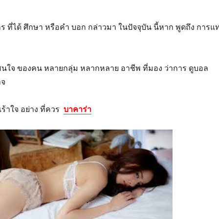
กการ ที่ได้ ศึกษา หรือคำ บอก กล่าวมา
ในปัจจุบัน นี้หาก พูดถึง การแ
 ที่สนใจ ของคน หลายกลุ่ม หลากหลาย อาชีพ ที่มอง ว่าการ ดูบอล
าจ
เร้าใจ อย่าง ที่ควร
บาคาร่า