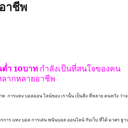
อาชีพ
้นต่ำ 10บาท
กำลังเป็นที่สนใจของคน
มหลากหลายอาชีพ
บาท การแทง บอลออน ไลน์ของ เรานั้น เป็นสิ่ง ที่หลาย คนหวัง ว่าจ
 จากการ แทง บอล
การเล่น พนันบอล ออนไลน์ กับเว็บ ที่ได้ มาตร ฐา