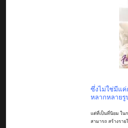
ซึ่งไม่ใช่มีแ
หลากหลายรูป
แต่ที่เป็นที่นิยม 
สามารถ สร้างรายได้