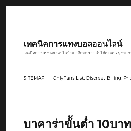
เทคนิคการแทงบอลออนไลน์
เทคนิคการแทงบอลออนไลน์ สมาชิกของเราเล่นได้ตลอด 24 ชม. รวบ
SITEMAP
OnlyFans List: Discreet Billing, 
บาคาร่าขั้นต่ำ 10บา