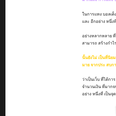
ในการแทง บอลเต็ง
และ อีกอย่าง หนึ่งที
อย่างหลากหลาย ที่ค
สามารถ สร้างกำไร
นั้นยังไม่ เป็นที่น
มาย จากประ สบการณ์
ว่าเป็นเว็บ ที่ได้
จำนวนเงิน ที่มากจ
อย่าง หนึ่งที่ เป็นจ