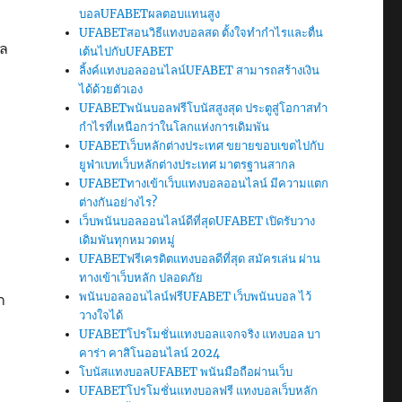
บอลUFABETผลตอบแทนสูง
UFABETสอนวิธีแทงบอลสด ตั้งใจทำกำไรและตื่น
อล
เต้นไปกับUFABET
ลิ้งค์แทงบอลออนไลน์UFABET สามารถสร้างเงิน
ได้ด้วยตัวเอง
UFABETพนันบอลฟรีโบนัสสูงสุด ประตูสู่โอกาสทำ
กำไรที่เหนือกว่าในโลกแห่งการเดิมพัน
UFABETเว็บหลักต่างประเทศ ขยายขอบเขตไปกับ
ยูฟ่าเบทเว็บหลักต่างประเทศ มาตรฐานสากล
UFABETทางเข้าเว็บแทงบอลออนไลน์ มีความแตก
ต่างกันอย่างไร?
เว็บพนันบอลออนไลน์ดีที่สุดUFABET เปิดรับวาง
เดิมพันทุกหมวดหมู่
UFABETฟรีเครดิตแทงบอลดีที่สุด สมัครเล่น ผ่าน
ทางเข้าเว็บหลัก ปลอดภัย
พนันบอลออนไลน์ฟรีUFABET เว็บพนันบอล ไว้
ก
วางใจได้
UFABETโปรโมชั่นแทงบอลแจกจริง แทงบอล บา
คาร่า คาสิโนออนไลน์ 2024
โบนัสแทงบอลUFABET พนันมือถือผ่านเว็บ
UFABETโปรโมชั่นแทงบอลฟรี แทงบอลเว็บหลัก