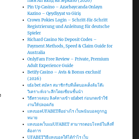
Пин Ап вход на зеркало (2026)
Pin Up Casino – Azərbaycanda Onlayn
Kazino – Qeydiyyat və Giriş
Crown Pokies Login – Schritt‑für‑Schritt
Registrierung und Anleitung für deutsche
Spieler
Richard Casino No Deposit Codes –
Payment Methods, Speed & Claim Guide for
Australia
OnlyFam Free Review – Private, Premium
Adult Experience Guide
Betify Casino – Avis & Bonus exclusif
(2026)
ufa bet สมัคร สมาชิกรับทีเด็ดบอลเต็งล้มโต๊ะ
วิเคราะห์เจาะลึกโดยเซียนชั้นนำ
ง
วิธีตรวจสอบ ลิงค์ทางเข้า ufabet ก่อนกดเข้าใช้
งานให้ปลอดภัย
แทงบอลUFABETดีอย่างไร เว็บพนันบอลถูกกฏ
หมาย
แทงบอลเว็บแม่UFABET สามารถตอบโจทย์ในสิ่งที่
ต้องการ
UFABETวิธีแทงบอลให้ได้กำไร เว็บ