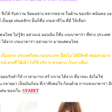
 จึงได้ รับความ นิยมอย่าง หลากหลาย ในด้าน ของนัก พนันคอ บ
่ เป็นจุด เด่นหลักๆ นั้นก็คือ เกมคาสิโน ที่มี ให้เลือก
นไทย ไม่รู้จัก อย่างแน่ นอนนั่น ก็คือ เกมบาคาร่า ที่ต่าง ประเทศ
 ได้จาก เกมบาคาร่า อย่างมาก มายแต่คนไทย
ิยม เนื่องจาก ประเทศไทย เกมประเภท นี้ยังไม่ ได้มีอิทธิ พลอย่างมาก
 ตรงที่ ได้เข้า ไปใช้ บริการ ผ่านทาง เว็บเราเลือก
การ ยอมรับทำให้ เราสามารถ สร้างราย ได้จาก ที่อาจจะ ยังไม่ใช่
น กลายมา เป็นเงินก้อน ที่เราพึงพอใจ ก้อนด้วย การแทงบาคาร่า อี
ุดเด่น ของเว็บ
UFABET