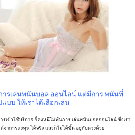
ค่การเล่นพนันบอล ออนไลน์ แต่มีการ พนันที่
แบบ ให้เราได้เลือกเล่น
ในการเข้าใช้บริการ ก็คงหนีไม่พ้นการ เล่นพนันบอลออนไลน์ ซึ่งเรา
จาการลงทุน ได้จริง และก็ไม่ได้ขึ้น อยู่กับดวงด้วย