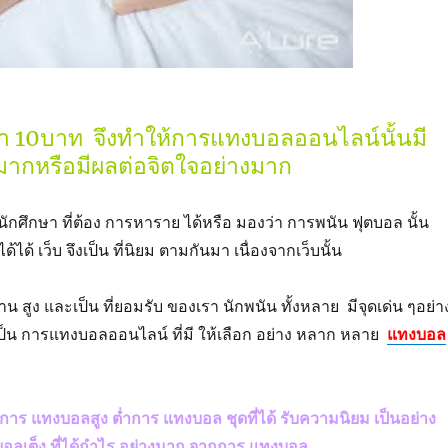
ต่ำ 10บาท จึงทำให้การแทงบอลออนไลน์นั้นมี
ากหรือมีผลต่อจิตใจอย่างมาก
และนักศึกษา ที่ต้อง การหาราย ได้หรือ มองว่า การพนัน ฟุตบอล นั้น
ได้ เว็บ จึงเป็น ที่นิยม ตามกันมา เนื่องจากเว็บนั้น
 สูง และเป็น ที่ยอมรับ ของเรา นักพนัน ทั้งหลาย มีจุดเด่น ๆอย่า
ป็น การแทงบอลออนไลน์ ที่มี ให้เลือก อย่าง หลาก หลาย
แทงบอล
าร แทงบอลสูง ต่ำการ แทงบอล ชุดที่ได้ รับความนิยม เป็นอย่าง
ลเต็ง ที่ได้กำไร อย่างมาก จากการ แทงบอล