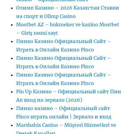
Олимп Казино – 2026 Казахстан Ставки
на спорт и Olimp Casino
Mostbet AZ – bukmeker ve kazino Mostbet
– Giriş rəsmi sayt
Пинко Казино Официальный Сайт –
Играть в Онлайн Казино Pinco
Пинко Казино Официальный Сайт –
Играть в Онлайн Казино Pinco
Пинко Казино Официальный Сайт –
Играть в Онлайн Казино Pinco
Pin Up Казино – Официальный сайт Пин
Ап вход на зеркало (2026)
Пинко казино – Официальный сайт
Pinco играть онлайн | Зеркало и вход
Marsbahis Casino – Müşteri Hizmetleri ve
Destek Kanalları