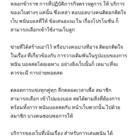
หลอกข้าราช การที่ปฏิบัติภารกิจตรวจดูการ ให้ บริการ
ของเว็บต่างๆ แค่นั้น ซึ่งเหล่า คอบอลบางคนติดอกติดใจ
เว็บ พนันบอลที่ให้ ข้อเสนอแนะใน เรื่องโปรโมชั่น ก็
สามารถเลือกเข้าใช้งานเว็บลูก
ข่ายที่ได้สร้างเอาไว้ หรือบางคนบางทีอาจ ติดอกติดใจ
ในเรื่อง ที่เกี่ยวข้องกับ การวางเดิมพันในรูปแบบของการ
พนัน บอลสดโดยเฉพาะ อย่างยิ่งเว็บนั้นก็ เหมาะที่จะ
ควรจะมี การถ่ายทอดสด
ตลอดการแข่งทุกคู่ทุก ลีกตลอดเวลาเพื่อ สมาชิก
สามารถเลือก เข้าไปมองบอล สดได้ตามสิ่งที่ต้องการ
พร้อมทั้งการ พนันบอลสดกับ หน้าเว็บพวกนั้น ไปด้วย
สมาชิก บางคนชอบพอการให้
บริการของเว็บที่เน้นเรื่อง สำหรับการเล่นพนัน ได้