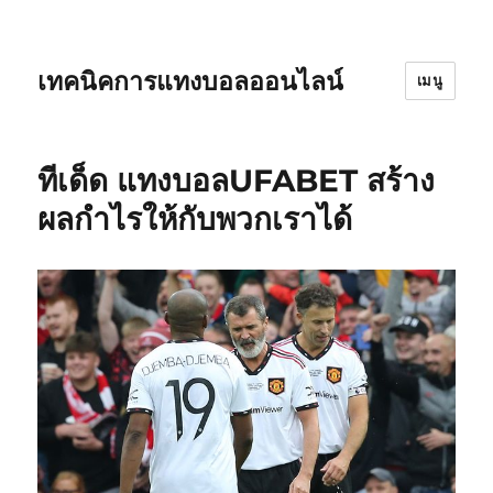
เทคนิคการแทงบอลออนไลน์
เมนู
ทีเด็ด แทงบอลUFABET สร้าง
ผลกำไรให้กับพวกเราได้