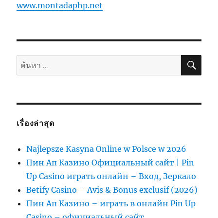
www.montadaphp.net
ค้นห
ค้นหา:
เรื่องล่าสุด
Najlepsze Kasyna Online w Polsce w 2026
Пин Ап Казино Официальный сайт | Pin
Up Casino играть онлайн – Вход, Зеркало
Betify Casino – Avis & Bonus exclusif (2026)
Пин Ап Казино – играть в онлайн Pin Up
Casino – официальный сайт