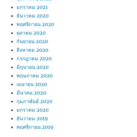
มกราคม 2021
ธันวาคม 2020
พฤศจิกายน 2020
ตุลาคม 2020
กันยายน 2020
สิงหาคม 2020
กรกฎาคม 2020
มิถุนายน 2020
พฤษภาคม 2020
เมษายน 2020
มีนาคม 2020
กุมภาพันธ์ 2020
มกราคม 2020
ธันวาคม 2019
พฤศจิกายน 2019