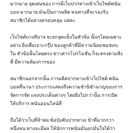
มากมาย จุดเด่นของ การมีเว็บปากทางเข้าเว็บไซต์พนัน
บอล มากมาย มันเป็นการผลิต หนทางที่จะรองรับ
สมาชิกได้อย่างครอบคลุม แต่ละ
เว็บไซต์บางทีอาจ จะยกจุดแข็งในหัวข้อ นั้นๆโดยเฉพาะ
อย่าง ยิ่งเพื่อเจาะกรุ๊ป ของลูกค้าที่มีความนิยมชมชอบ
ใน หัวข้อนั้นโดยตรง ข่าวสารโปรโมชั่น ก็จะตรงตามสิ่ง
ที่ มีความต้องการของ
สมาชิกนอกจากนั้น การผลิตปากทางเข้าเว็บไซต์ พนัน
บอลที่นานา ประการแสดงถึงความชำนิชำนาญของการ
จัดการจัด แจงประเด็นต่างๆ โดยยิ่งไปกว่านั้น การเปิด
ให้บริการ พนันออนไลน์ที่
ถือได้ว่าเว็บที่ท้าต่อ ข้อบังคับปากทางเ ข้าที่มากกว่า
หนึ่งหน ทางจะมีผล ให้นักการพนันมั่นอกมั่นใจได้ว่า