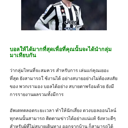
บอลให้ได้มากที่สุดเพื่อที่คุณนั้นจะได้นำกลุ่ม
มาเทียบกัน
ว่ากลุ่มไหนที่จะสมควร สำหรับการ เล่นแก่คุณเยอะ
ที่สุด ยังสามารถใ ช้งานได้ อย่างสบายอย่างไม่ต้องสงสัย
ของ พวกเรามอง บอลได้อย่าง สบายตาพร้อมด้วย ยังมี
การรายงานผลรวมทั้งมีการ
อัพเดทตลอดระยะเวลา ทำให้นักเสี่ยง ดวงบอลออนไลน์
ทุกคนนั้นสามารถ ติดตามข่าวได้อย่างแน่แท้ จังหวะดีๆ
สำหรับผู้ที่ไม่สบายเดินทาง ออกจากบ้าน ก็สามารถได้