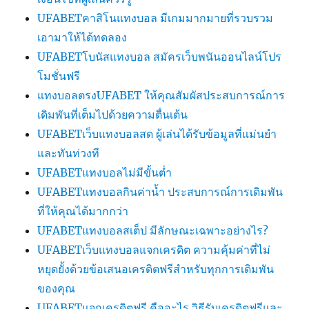
UFABETคาสิโนแทงบอล มีเกมมากมายที่รวบรวม
เอามาให้ได้ทดลอง
UFABETโบนัสแทงบอล สมัครเว็บพนันออนไลน์โปร
โมชั่นฟรี
แทงบอลตรงUFABET ให้คุณสัมผัสประสบการณ์การ
เดิมพันที่เต็มไปด้วยความตื่นเต้น
UFABETเว็บแทงบอลสด ผู้เล่นได้รับข้อมูลที่แม่นยำ
และทันท่วงที
UFABETแทงบอลไม่มีขั้นต่ำ
UFABETแทงบอลกินค่าน้ำ ประสบการณ์การเดิมพัน
ที่ให้คุณได้มากกว่า
UFABETแทงบอลสเต็ป มีลักษณะเฉพาะอย่างไร?
UFABETเว็บแทงบอลแจกเครดิต ความคุ้มค่าที่ไม่
หยุดยั้งด้วยข้อเสนอเครดิตฟรีสำหรับทุกการเดิมพัน
ของคุณ
UFABETแจกเครดิตฟรี คืออะไร วิธีรับเครดิตฟรีและ