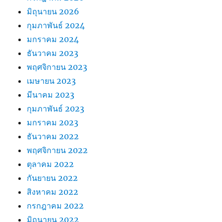
มิถุนายน 2026
กุมภาพันธ์ 2024
มกราคม 2024
ธันวาคม 2023
พฤศจิกายน 2023
เมษายน 2023
มีนาคม 2023
กุมภาพันธ์ 2023
มกราคม 2023
ธันวาคม 2022
พฤศจิกายน 2022
ตุลาคม 2022
กันยายน 2022
สิงหาคม 2022
กรกฎาคม 2022
มิถุนายน 2022