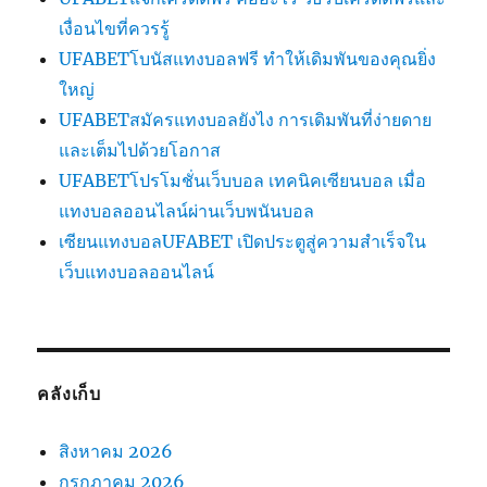
เงื่อนไขที่ควรรู้
UFABETโบนัสแทงบอลฟรี ทำให้เดิมพันของคุณยิ่ง
ใหญ่
UFABETสมัครแทงบอลยังไง การเดิมพันที่ง่ายดาย
และเต็มไปด้วยโอกาส
UFABETโปรโมชั่นเว็บบอล เทคนิคเซียนบอล เมื่อ
แทงบอลออนไลน์ผ่านเว็บพนันบอล
เซียนแทงบอลUFABET เปิดประตูสู่ความสำเร็จใน
เว็บแทงบอลออนไลน์
คลังเก็บ
สิงหาคม 2026
กรกฎาคม 2026