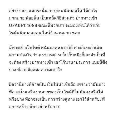
อย่างง่ายๆ แม้กระนั้น การจะพนันบอลให้ ได้กําไร
มากมาย น้อยนั้น เป็นเคล็ดวิธีส่วนตัว ปากทางเข้า
UFABET 1688 ขณะนี้พวกเรา จะมองเห็นได้ว่าเว็บ
ไซต์พนันบอลออน ไลน์จำนวนมาก ชอบ
มีทางเข้าเว็บไซต์ พนันบอลหลายวิถี ทางก็เลยกำเนิด
ความข้องใจ ว่าเพราะเหตุไรเ ว็บเว็บหนึ่งก็เลยจำเป็นที่
จะต้อง สร้างปากทางเข้า เอาไว้นานาประการ แบบนี้ซึ่ง
บาง ทีอาจมีผลต่อความเข้าใจ
ผิดว่านี่บางทีอาจเป็น เว็บไม่น่าเชื่อถือ เพราะว่ามันบาง
ทีอาจเป็นเครื่อง หมายของเว็บ ไซต์ที่ไม่มั่นคงหรือไม่
หรือบาง ทีอาจจะเป็น การสร้างลู่ทาง เอาไว้สำหรับเ พื่
อการสร้าง ถีทางสำหรับการ