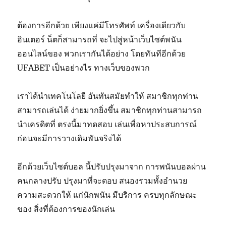
ต้องการอีกด้วย เพียงแค่มีโทรศัพท์ เครื่องเดียวกับ
อินเตอร์ น็ตก็สามารถที่ จะไปสู่หน้าเว็บไซต์พนัน
ออนไลน์ของ พวกเรากันได้อย่าง โดยทันทีอีกด้วย
UFABET เป็นอย่างไร ทางเว็บของพวก
เราได้นำเทคโนโลยี อันทันสมัยทำให้ สมาชิกทุกท่าน
สามารถเล่นได้ ง่ายมากยิ่งขึ้น สมาชิกทุกท่านสามารถ
นำเครดิตที่ ตรงนี้มาทดสอบ เล่นเพื่อหาประสบการณ์
ก่อนจะมีการวางเดิมพันจริงได้
อีกด้วยเว็บไซต์บอล นี้ปรับปรุงมาจาก การพนันบอลผ่าน
คนกลางปรับ ปรุงมาที่จะตอบ สนองรวมทั้งอำนวย
ความสะดวกให้ แก่นักพนัน มีบริการ ครบทุกลักษณะ
ของ สิ่งที่ต้องการของนักเล่น