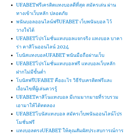
UFABETฟรีเครดิตแทงบอลดีที่สุด สมัครเล่น ผ่าน
ทางเข้าเว็บหลัก ปลอดภัย
พนันบอลออนไลน์ฟรีUFABET เว็บพนันบอล ไว้
วางใจได้
UFABETโปรโมชั่นแทงบอลแจกจริง แทงบอล บาคา
ร่า คาสิโนออนไลน์ 2024
โบนัสแทงบอลUFABET พนันมือถือผ่านเว็บ
UFABETโปรโมชั่นแทงบอลฟรี แทงบอลเว็บหลัก
ฝากไม่มีขั้นต่ำ
โบนัสฟรีUFABET คืออะไร วิธีรับเครดิตฟรีและ
เงื่อนไขที่ผู้เล่นควรรู้
UFABETคาสิโนแทงบอล มีเกมมากมายที่รวบรวม
เอามาให้ได้ทดลอง
UFABETโบนัสแทงบอล สมัครเว็บพนันออนไลน์โปร
โมชั่นฟรี
แทงบอลตรงUFABET ให้คุณสัมผัสประสบการณ์การ