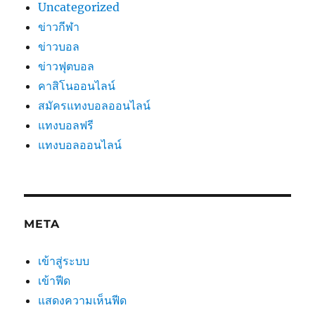
Uncategorized
ข่าวกีฬา
ข่าวบอล
ข่าวฟุตบอล
คาสิโนออนไลน์
สมัครแทงบอลออนไลน์
แทงบอลฟรี
แทงบอลออนไลน์
META
เข้าสู่ระบบ
เข้าฟีด
แสดงความเห็นฟีด