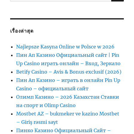
เรื่องล่าสุด
Najlepsze Kasyna Online w Polsce w 2026
Пин Ап Казино Официальный сайт | Pin
Up Casino играть онлайн – Вход, Зеркало
Betify Casino – Avis & Bonus exclusif (2026)
Пин Ап Казино – играть в онлайн Pin Up
Casino – официальный сайт
Олимп Казино – 2026 Казахстан Ставки
на спорт и Olimp Casino
Mostbet AZ – bukmeker ve kazino Mostbet
– Giriş rəsmi sayt
Пинко Казино Официальный Сайт –