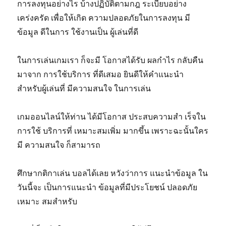
การลงทุนอย่างไร บ้างปฏิบัติตามกฎ ระเบียบอย่าง
เคร่งครัด เพื่อให้เกิด ความปลอดภัยในการลงทุน
มี
ข้อมูล ดีในการ ใช้งานเป็น ผู้เล่นที่ดี
ในการเล่นเกมเรา ก็จะมี โอกาสได้รับ ผลกำไร กลับคืน
มาจาก การใช้บริการ ที่ดีเสมอ ยินดีให้คำแนะนำ
สำหรับผู้เล่นที่ มีความสนใจ ในการเล่น
เกมออนไลน์ให้ท่าน ได้มีโอกาส ประสบความสำ เร็จใน
การใช้ บริการที่ เหมาะสมเพิ่ม มากขึ้น เพราะฉะนั้นใคร
มี ความสนใจ ก็สามารถ
ศึกษา
กติกาเล่น บอล
ได้เลย
หวังว่าการ แนะนำข้อมูล ใน
วันนี้จะ เป็นการแนะนำ ข้อมูลที่มีประโยชน์ ปลอดภัย
เหมาะ สมสำหรับ