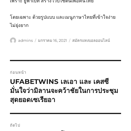
เพราะ ยูฟ่าเบท สร้าง เว็บไซต์นี้เพื่อคนไทย
โดยเฉพาะ ด้วยรูปแบบ และเมนูภาษาไทยที่เข้าใจง่าย
ไม่ยุ่งยาก
ผู้
เขียน
หมวด
admins
มกราคม 16, 2021
สมัครแทงบอลออนไลน์
เขียน
เมื่อ
หมู่
เมนู
ก่อนหน้า
นำทาง
UFABETWINS เลเอา และ เคสซี
เรื่อง
ก่อน
มั่นใจว่ามิลานจะคว้าชัยในการประชุม
เรื่อง
หน้า:
สุดยอดเซเรียอา
ถัดไป