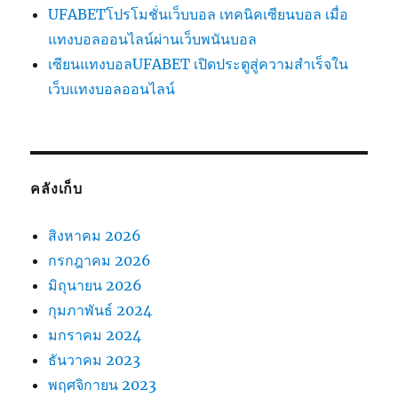
UFABETโปรโมชั่นเว็บบอล เทคนิคเซียนบอล เมื่อ
แทงบอลออนไลน์ผ่านเว็บพนันบอล
เซียนแทงบอลUFABET เปิดประตูสู่ความสำเร็จใน
เว็บแทงบอลออนไลน์
คลังเก็บ
สิงหาคม 2026
กรกฎาคม 2026
มิถุนายน 2026
กุมภาพันธ์ 2024
มกราคม 2024
ธันวาคม 2023
พฤศจิกายน 2023