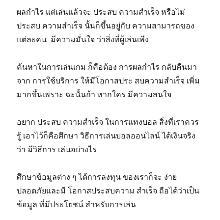
ผลกำไร แต่เล่นแล้วจะ ประสบ ความสำเร็จ หรือไม่
ประสบ ความสำเร็จ นั้นก็ขึ้นอยู่กับ ความสามารถของ
แต่ละคน
มีความมั่นใจ ว่าสิ่งที่ผู้เล่นเพีง
ค้นหาในการเล่นเกม ก็คือต้อง การผลกำไร กลับคืนมา
จาก การใช้บริการ ให้มีโอกาสประ สบความสำเร็จ เพิ่ม
มากขึ้นเพราะ ฉะนั้นถ้า หากใคร มีความสนใจ
อยาก ประสบ ความสำเร็จ ในการแทงบอล
สิ่งที่เราควร
รู้ เอาไว้ก็คือศึกษา
วิธีการเล่นบอลออนไลน์ ได้เงินจริง
ว่า มีวิธีการ เล่นอย่างไร
ศึกษาข้อมูลต่าง ๆ ได้การลงทุน ของเราก็จะ ง่าย
ปลอดภัยและมี โอกาสประสบความ สำเร็จ ถือได้ว่าเป็น
ข้อมูล ที่มีประโยชน์ สำหรับการเล่น