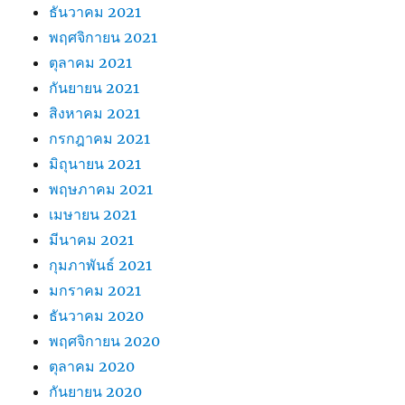
ธันวาคม 2021
พฤศจิกายน 2021
ตุลาคม 2021
กันยายน 2021
สิงหาคม 2021
กรกฎาคม 2021
มิถุนายน 2021
พฤษภาคม 2021
เมษายน 2021
มีนาคม 2021
กุมภาพันธ์ 2021
มกราคม 2021
ธันวาคม 2020
พฤศจิกายน 2020
ตุลาคม 2020
กันยายน 2020