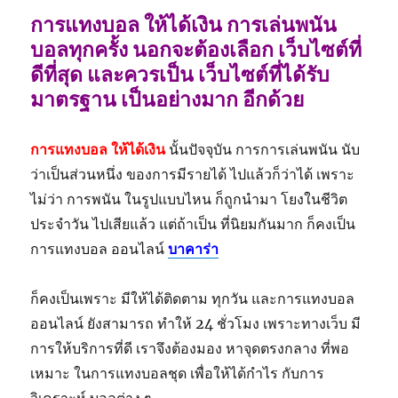
การแทงบอล ให้ได้เงิน การเล่นพนัน
บอลทุกครั้ง นอกจะต้องเลือก เว็บไซต์ที่
ดีที่สุด และควรเป็น เว็บไซต์ที่ได้รับ
มาตรฐาน เป็นอย่างมาก อีกด้วย
การแทงบอล ให้ได้เงิน
นั้นปัจจุบัน การการเล่นพนัน นับ
ว่าเป็นส่วนหนึ่ง ของการมีรายได้ ไปแล้วก็ว่าได้ เพราะ
ไม่ว่า การพนัน ในรูปแบบไหน ก็ถูกนำมา โยงในชีวิต
ประจำวัน ไปเสียแล้ว แต่ถ้าเป็น ที่นิยมกันมาก ก็คงเป็น
การแทงบอล ออนไลน์
บาคาร่า
ก็คงเป็นเพราะ มีให้ได้ติดตาม ทุกวัน และการแทงบอล
ออนไลน์ ยังสามารถ ทำให้ 24 ชั่วโมง เพราะทางเว็บ มี
การให้บริการที่ดี เราจึงต้องมอง หาจุดตรงกลาง ที่พอ
เหมาะ ในการแทงบอลชุด เพื่อให้ได้กำไร กับการ