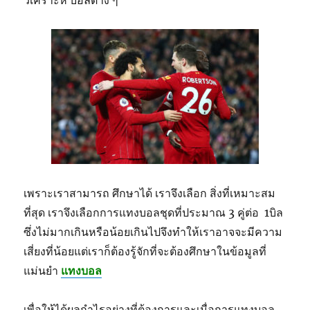
วิเคราะห์ บอลต่าง ๆ
เพราะเราสามารถ ศึกษาได้ เราจึงเลือก สิ่งที่เหมาะสม
ที่สุด เราจึงเลือกการแทงบอลชุดที่ประมาณ 3 คู่ต่อ 1บิล
ซึ่งไม่มากเกินหรือน้อยเกินไปจึงทำให้เราอาจจะมีความ
เสี่ยงที่น้อยแต่เราก็ต้องรู้จักที่จะต้องศึกษาในข้อมูลที่
แม่นยำ
แทงบอล
เพื่อให้ได้ผลกำไรอย่างที่ต้องการและเมื่อการแทงบอล