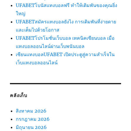
UFABETโบนัสแทงบอลฟรี ทำให้เดิมพันของคุณยิ่ง
ใหญ่
UFABETสมัครแทงบอลยังไง การเดิมพันที่ง่ายดาย
และเต็มไปด้วยโอกาส
UFABETโปรโมชั่นเว็บบอล เทคนิคเซียนบอล เมื่อ
แทงบอลออนไลน์ผ่านเว็บพนันบอล
เซียนแทงบอลUFABET เปิดประตูสู่ความสำเร็จใน
เว็บแทงบอลออนไลน์
คลังเก็บ
สิงหาคม 2026
กรกฎาคม 2026
มิถุนายน 2026