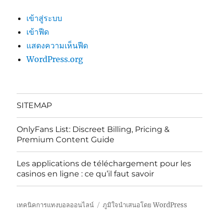
เข้าสู่ระบบ
เข้าฟีด
แสดงความเห็นฟีด
WordPress.org
SITEMAP
OnlyFans List: Discreet Billing, Pricing &
Premium Content Guide
Les applications de téléchargement pour les
casinos en ligne : ce qu’il faut savoir
เทคนิคการแทงบอลออนไลน์
ภูมิใจนำเสนอโดย WordPress