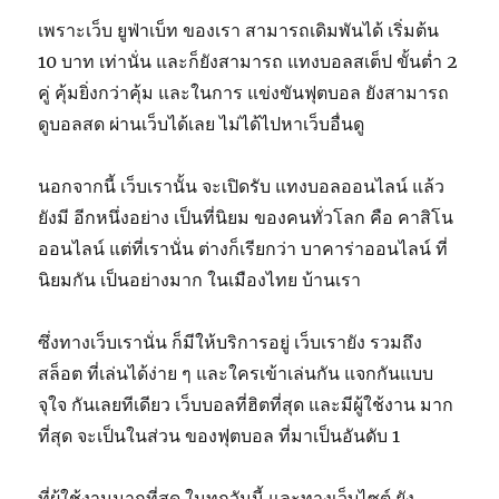
เพราะเว็บ ยูฟ่าเบ็ท ของเรา สามารถเดิมพันได้ เริ่มต้น
10 บาท เท่านั่น และก็ยังสามารถ แทงบอลสเต็ป ขั้นต่ำ 2
คู่ คุ้มยิ่งกว่าคุ้ม และในการ แข่งขันฟุตบอล ยังสามารถ
ดูบอลสด ผ่านเว็บได้เลย ไม่ได้ไปหาเว็บอื่นดู
นอกจากนี้ เว็บเรานั้น จะเปิดรับ แทงบอลออนไลน์ แล้ว
ยังมี อีกหนึ่งอย่าง เป็นที่นิยม ของคนทั่วโลก คือ คาสิโน
ออนไลน์ แต่ที่เรานั่น ต่างก็เรียกว่า บาคาร่าออนไลน์ ที่
นิยมกัน เป็นอย่างมาก ในเมืองไทย บ้านเรา
ซึ่งทางเว็บเรานั่น ก็มีให้บริการอยู่ เว็บเรายัง รวมถึง
สล็อต ที่เล่นได้ง่าย ๆ และใครเข้าเล่นกัน แจกกันแบบ
จุใจ กันเลยทีเดียว เว็บบอลที่ฮิตที่สุด และมีผู้ใช้งาน มาก
ที่สุด จะเป็นในส่วน ของฟุตบอล ที่มาเป็นอันดับ 1
ที่ผู้ใช้งานมากที่สุด ในทุกวันนี้ และทางเว็บไซต์ ยัง