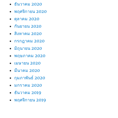
ธันวาคม 2020
พฤศจิกายน 2020
ตุลาคม 2020
กันยายน 2020
สิงหาคม 2020
กรกฎาคม 2020
มิถุนายน 2020
พฤษภาคม 2020
เมษายน 2020
มีนาคม 2020
กุมภาพันธ์ 2020
มกราคม 2020
ธันวาคม 2019
พฤศจิกายน 2019