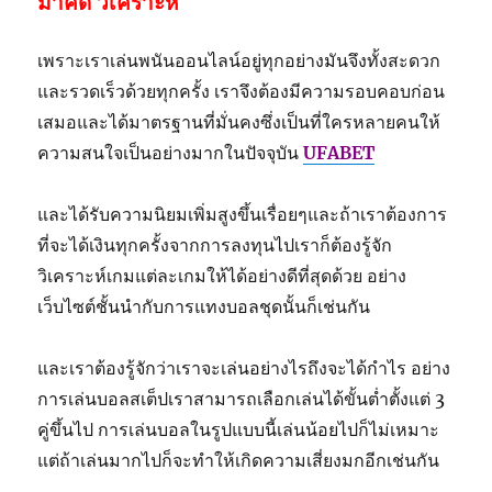
มาคิด วิเคราะห์
เพราะเราเล่นพนันออนไลน์อยู่ทุกอย่างมันจึงทั้งสะดวก
และรวดเร็วด้วยทุกครั้ง เราจึงต้องมีความรอบคอบก่อน
เสมอและได้มาตรฐานที่มั่นคงซึ่งเป็นที่ใครหลายคนให้
ความสนใจเป็นอย่างมากในปัจจุบัน
UFABET
และได้รับความนิยมเพิ่มสูงขึ้นเรื่อยๆและถ้าเราต้องการ
ที่จะได้เงินทุกครั้งจากการลงทุนไปเราก็ต้องรู้จัก
วิเคราะห์เกมแต่ละเกมให้ได้อย่างดีที่สุดด้วย อย่าง
เว็บไซต์ชั้นนำกับการแทงบอลชุดนั้นก็เช่นกัน
และเราต้องรู้จักว่าเราจะเล่นอย่างไรถึงจะได้กำไร อย่าง
การเล่นบอลสเต็ปเราสามารถเลือกเล่นได้ขั้นต่ำตั้งแต่ 3
คู่ขึ้นไป การเล่นบอลในรูปแบบนี้เล่นน้อยไปก็ไม่เหมาะ
แต่ถ้าเล่นมากไปก็จะทำให้เกิดความเสี่ยงมกอีกเช่นกัน