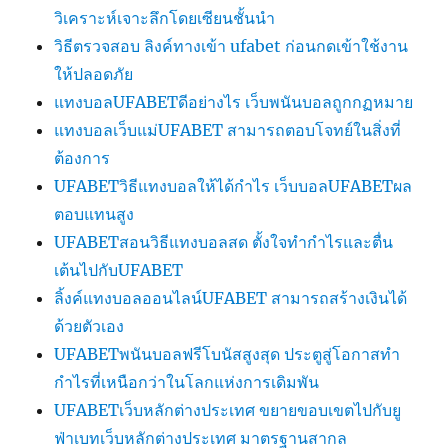
วิเคราะห์เจาะลึกโดยเซียนชั้นนำ
วิธีตรวจสอบ ลิงค์ทางเข้า ufabet ก่อนกดเข้าใช้งาน
ให้ปลอดภัย
แทงบอลUFABETดีอย่างไร เว็บพนันบอลถูกกฏหมาย
แทงบอลเว็บแม่UFABET สามารถตอบโจทย์ในสิ่งที่
ต้องการ
UFABETวิธีแทงบอลให้ได้กำไร เว็บบอลUFABETผล
ตอบแทนสูง
UFABETสอนวิธีแทงบอลสด ตั้งใจทำกำไรและตื่น
เต้นไปกับUFABET
ลิ้งค์แทงบอลออนไลน์UFABET สามารถสร้างเงินได้
ด้วยตัวเอง
UFABETพนันบอลฟรีโบนัสสูงสุด ประตูสู่โอกาสทำ
กำไรที่เหนือกว่าในโลกแห่งการเดิมพัน
UFABETเว็บหลักต่างประเทศ ขยายขอบเขตไปกับยู
ฟ่าเบทเว็บหลักต่างประเทศ มาตรฐานสากล