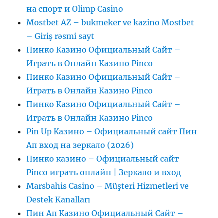
на спорт и Olimp Casino
Mostbet AZ – bukmeker ve kazino Mostbet
– Giriş rəsmi sayt
Пинко Казино Официальный Сайт –
Играть в Онлайн Казино Pinco
Пинко Казино Официальный Сайт –
Играть в Онлайн Казино Pinco
Пинко Казино Официальный Сайт –
Играть в Онлайн Казино Pinco
Pin Up Казино – Официальный сайт Пин
Ап вход на зеркало (2026)
Пинко казино – Официальный сайт
Pinco играть онлайн | Зеркало и вход
Marsbahis Casino – Müşteri Hizmetleri ve
Destek Kanalları
Пин Ап Казино Официальный Сайт –