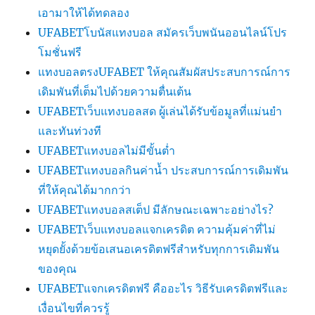
เอามาให้ได้ทดลอง
UFABETโบนัสแทงบอล สมัครเว็บพนันออนไลน์โปร
โมชั่นฟรี
แทงบอลตรงUFABET ให้คุณสัมผัสประสบการณ์การ
เดิมพันที่เต็มไปด้วยความตื่นเต้น
UFABETเว็บแทงบอลสด ผู้เล่นได้รับข้อมูลที่แม่นยำ
และทันท่วงที
UFABETแทงบอลไม่มีขั้นต่ำ
UFABETแทงบอลกินค่าน้ำ ประสบการณ์การเดิมพัน
ที่ให้คุณได้มากกว่า
UFABETแทงบอลสเต็ป มีลักษณะเฉพาะอย่างไร?
UFABETเว็บแทงบอลแจกเครดิต ความคุ้มค่าที่ไม่
หยุดยั้งด้วยข้อเสนอเครดิตฟรีสำหรับทุกการเดิมพัน
ของคุณ
UFABETแจกเครดิตฟรี คืออะไร วิธีรับเครดิตฟรีและ
เงื่อนไขที่ควรรู้