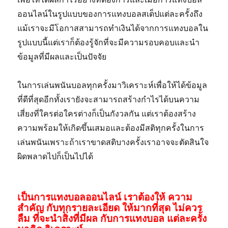
ออนไลน์ในรูปแบบของการแทงบอลสเต็ปแต่ละครั้งถึง
แม้เราจะมีโอกาสสามารถทำเงินได้จากการแทงบอลใน
รูปแบบนี้แต่เราก็ต้องรู้จักที่จะมีความรอบคอบและนำ
ข้อมูลที่มีผลและเป็นปัจจัย
ในการเล่นพนันบอลทุกครั้งมาวิเคราะห์เพื่อให้ได้ข้อมูล
ที่ดีที่สุดอีกทั้งเรายังจะสามารถสร้างกำไรได้บนความ
เสี่ยงที่ใครต่อใครต่างก็เป็นกังวลกัน แต่เราต้องสร้าง
ความพร้อมให้เกิดขึ้นเสมอและต้องมีสติทุกครั้งในการ
เล่นพนันเพราะถ้าเราขาดสติบางครั้งเราอาจจะตัดสินใจ
ผิดพลาดไปก็เป็นไปได้
เป็นการแทงบอลออนไลน์ เราต้องให้ ความ
สำคัญ กับทุกรายละเอียด ให้มากที่สุด ไม่ควร
ลืม ที่จะนำสิ่งที่มีผล กับการแทงบอล แต่ละครั้ง