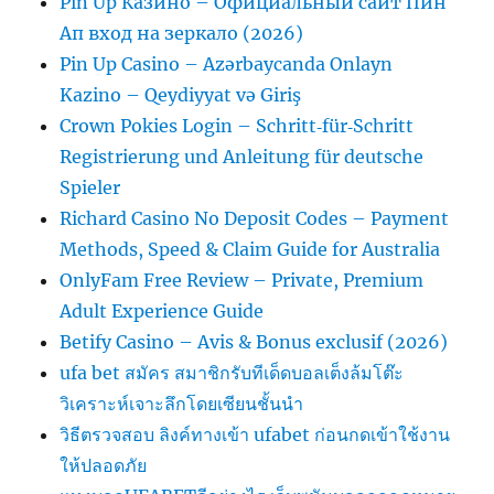
Pin Up Казино – Официальный сайт Пин
Ап вход на зеркало (2026)
Pin Up Casino – Azərbaycanda Onlayn
Kazino – Qeydiyyat və Giriş
Crown Pokies Login – Schritt‑für‑Schritt
Registrierung und Anleitung für deutsche
Spieler
Richard Casino No Deposit Codes – Payment
Methods, Speed & Claim Guide for Australia
OnlyFam Free Review – Private, Premium
Adult Experience Guide
Betify Casino – Avis & Bonus exclusif (2026)
ufa bet สมัคร สมาชิกรับทีเด็ดบอลเต็งล้มโต๊ะ
วิเคราะห์เจาะลึกโดยเซียนชั้นนำ
วิธีตรวจสอบ ลิงค์ทางเข้า ufabet ก่อนกดเข้าใช้งาน
ให้ปลอดภัย