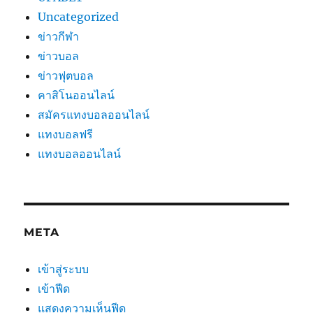
Uncategorized
ข่าวกีฬา
ข่าวบอล
ข่าวฟุตบอล
คาสิโนออนไลน์
สมัครแทงบอลออนไลน์
แทงบอลฟรี
แทงบอลออนไลน์
META
เข้าสู่ระบบ
เข้าฟีด
แสดงความเห็นฟีด