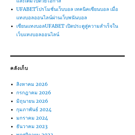
และเต็มไปด้วยโอกาส
UFABETโปรโมชั่นเว็บบอล เทคนิคเซียนบอล เมื่อ
แทงบอลออนไลน์ผ่านเว็บพนันบอล
เซียนแทงบอลUFABET เปิดประตูสู่ความสำเร็จใน
เว็บแทงบอลออนไลน์
คลังเก็บ
สิงหาคม 2026
กรกฎาคม 2026
มิถุนายน 2026
กุมภาพันธ์ 2024
มกราคม 2024
ธันวาคม 2023
พฤศจิกายน 2023