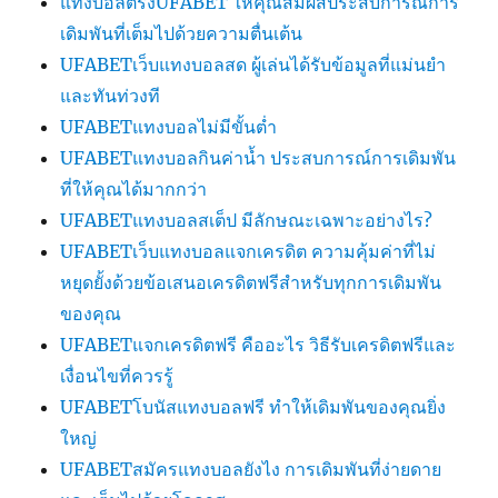
แทงบอลตรงUFABET ให้คุณสัมผัสประสบการณ์การ
เดิมพันที่เต็มไปด้วยความตื่นเต้น
UFABETเว็บแทงบอลสด ผู้เล่นได้รับข้อมูลที่แม่นยำ
และทันท่วงที
UFABETแทงบอลไม่มีขั้นต่ำ
UFABETแทงบอลกินค่าน้ำ ประสบการณ์การเดิมพัน
ที่ให้คุณได้มากกว่า
UFABETแทงบอลสเต็ป มีลักษณะเฉพาะอย่างไร?
UFABETเว็บแทงบอลแจกเครดิต ความคุ้มค่าที่ไม่
หยุดยั้งด้วยข้อเสนอเครดิตฟรีสำหรับทุกการเดิมพัน
ของคุณ
UFABETแจกเครดิตฟรี คืออะไร วิธีรับเครดิตฟรีและ
เงื่อนไขที่ควรรู้
UFABETโบนัสแทงบอลฟรี ทำให้เดิมพันของคุณยิ่ง
ใหญ่
UFABETสมัครแทงบอลยังไง การเดิมพันที่ง่ายดาย