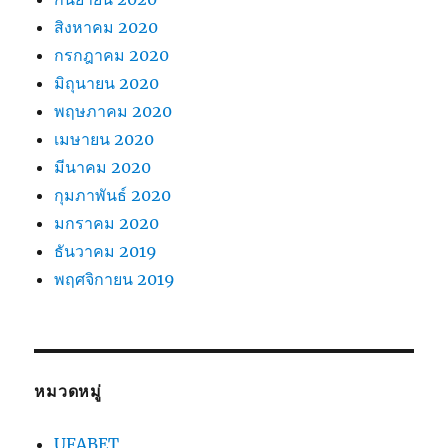
สิงหาคม 2020
กรกฎาคม 2020
มิถุนายน 2020
พฤษภาคม 2020
เมษายน 2020
มีนาคม 2020
กุมภาพันธ์ 2020
มกราคม 2020
ธันวาคม 2019
พฤศจิกายน 2019
หมวดหมู่
UFABET