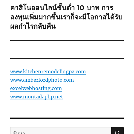
คาสิโนออนไลน์ขั้นต่ำ 10 บาท การ
เรื่อง
ต่อ
ลงทุนเพิ่มมากขึ้นเราก็จะมีโอกาสได้รับ
ไป:
ผลกำไรกลับคืน
www.kitchenremodelingpa.com
www.amberfordphoto.com
excelwebhosting.com
www.montadaphp.net
ค้นห
ค้นหา: