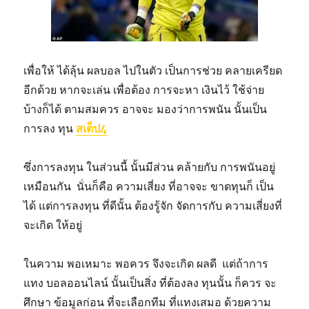
เพื่อให้ ได้ลุ้น ผลบอล ไปในตัว เป็นการช่วย คลายเครียด
อีกด้วย หากจะเล่น เพื่อต้อง การจะหา เงินไว้ ใช้จ่าย
บ้างก็ได้ ตามสมควร อาจจะ มองว่าการพนัน นั้นเป็น
การลง ทุน
สเต็ป4
ซึ่งการลงทุน ในส่วนนี้ นั้นมีส่วน คล้ายกับ การพนันอยู่
เหมือนกัน นั่นก็คือ ความเสี่ยง ที่อาจจะ ขาดทุนก็ เป็น
ได้ แต่การลงทุน ที่ดีนั้น ต้องรู้จัก จัดการกับ ความเสี่ยงที่
จะเกิด ให้อยู่
ในความ พอเหมาะ พอควร จึงจะเกิด ผลดี แต่ถ้าการ
แทง บอลออนไลน์ นั้นเป็นสิ่ง ที่ต้องลง ทุนนั้น ก็ควร จะ
ศึกษา ข้อมูลก่อน ที่จะเลือกทีม ที่แทงเสมอ ด้วยความ