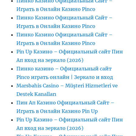
Пинко Казино Официальный Сайт –
Играть в Онлайн Казино Pinco
Пинко Казино Официальный Сайт –
Играть в Онлайн Казино Pinco
Пинко Казино Официальный Сайт –
Играть в Онлайн Казино Pinco
Pin Up Казино – Официальный сайт Пин
Ап вход на зеркало (2026)
Пинко казино – Официальный сайт
Pinco играть онлайн | Зеркало и вход
Marsbahis Casino – Müşteri Hizmetleri ve
Destek Kanalları
Пин Ап Казино Официальный Сайт –
Играть в Онлайн Казино Pin Up
Pin Up Казино – Официальный сайт Пин
Ап вход на зеркало (2026)