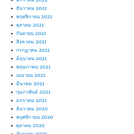
ธันวาคม 2021
พฤศจิกายน 2021
ตุลาคม 2021
กันยายน 2021
สิงหาคม 2021
กรกฎาคม 2021
มิถุนายน 2021
พฤษภาคม 2021
เมษายน 2021
มีนาคม 2021
กุมภาพันธ์ 2021
มกราคม 2021
ธันวาคม 2020
พฤศจิกายน 2020
ตุลาคม 2020
กันยายน 2020