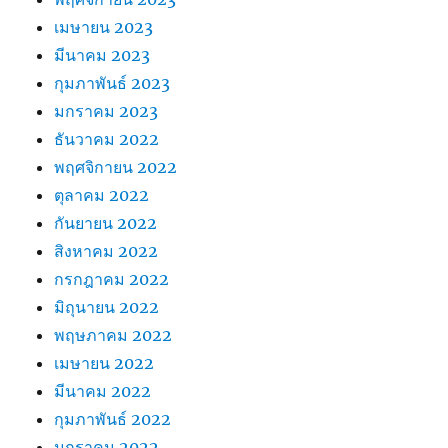
เมษายน 2023
มีนาคม 2023
กุมภาพันธ์ 2023
มกราคม 2023
ธันวาคม 2022
พฤศจิกายน 2022
ตุลาคม 2022
กันยายน 2022
สิงหาคม 2022
กรกฎาคม 2022
มิถุนายน 2022
พฤษภาคม 2022
เมษายน 2022
มีนาคม 2022
กุมภาพันธ์ 2022
มกราคม 2022