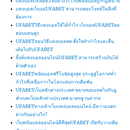
แทงบอลUFABETดีอย่างไร เว็บพนันบอลถูกกฏหมาย
แทงบอลเว็บแม่UFABET สามารถตอบโจทย์ในสิ่งที่
ต้องการ
UFABETวิธีแทงบอลให้ได้กำไร เว็บบอลUFABETผล
ตอบแทนสูง
UFABETสอนวิธีแทงบอลสด ตั้งใจทำกำไรและตื่น
เต้นไปกับUFABET
ลิ้งค์แทงบอลออนไลน์UFABET สามารถสร้างเงินได้
ด้วยตัวเอง
UFABETพนันบอลฟรีโบนัสสูงสุด ประตูสู่โอกาสทำ
กำไรที่เหนือกว่าในโลกแห่งการเดิมพัน
UFABETเว็บหลักต่างประเทศ ขยายขอบเขตไปกับยู
ฟ่าเบทเว็บหลักต่างประเทศ มาตรฐานสากล
UFABETทางเข้าเว็บแทงบอลออนไลน์ มีความแตก
ต่างกันอย่างไร?
เว็บพนันบอลออนไลน์ดีที่สุดUFABET เปิดรับวางเดิม