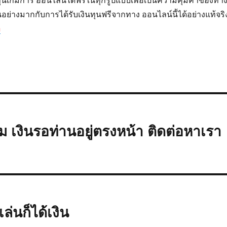
นเกมการ ออนไลน์ได้ฟรีในทุกรูปแบบเพื่อเป็นความคุ้มค่าของทา
ป็นอย่างมากกับการได้รับเงินทุนฟรีจากทาง ออนไลน์นี้ได้อย่างแท้จร
า
ไม เงินรอท่านอยู่ตรงหน้า ติดต่อหาเรา
่นก็ได้เงิน