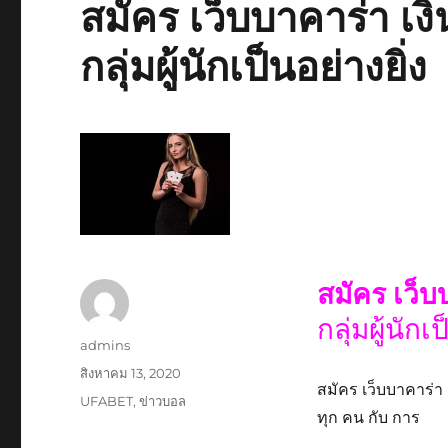
สมัคร เว็บบาคาร่า เงิ
กลุ่มผู้นักเป็นอย่างยิ่ง
สมัคร เว็
กลุ่มผู้นักเ
ผู้
admins
เขียน
เขียน
สิงหาคม 13, 2020
สมัคร เว็บบาคาร่า เ
เมื่อ
หมวด
UFABET
,
ข่าวบอล
ทุก คน กับ การ
หมู่