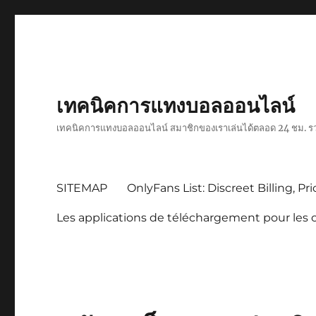
เทคนิคการแทงบอลออนไลน์
เทคนิคการแทงบอลออนไลน์ สมาชิกของเราเล่นได้ตลอด 24 ชม. รวบ
SITEMAP
OnlyFans List: Discreet Billing, 
Les applications de téléchargement pour les cas