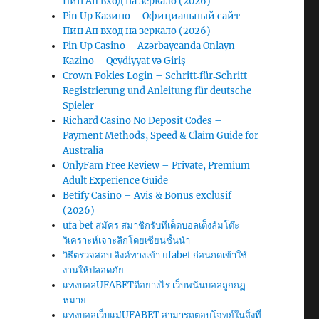
Пин Ап вход на зеркало (2026)
Pin Up Казино – Официальный сайт
Пин Ап вход на зеркало (2026)
Pin Up Casino – Azərbaycanda Onlayn
Kazino – Qeydiyyat və Giriş
Crown Pokies Login – Schritt‑für‑Schritt
Registrierung und Anleitung für deutsche
Spieler
Richard Casino No Deposit Codes –
Payment Methods, Speed & Claim Guide for
Australia
OnlyFam Free Review – Private, Premium
Adult Experience Guide
Betify Casino – Avis & Bonus exclusif
(2026)
ufa bet สมัคร สมาชิกรับทีเด็ดบอลเต็งล้มโต๊ะ
วิเคราะห์เจาะลึกโดยเซียนชั้นนำ
วิธีตรวจสอบ ลิงค์ทางเข้า ufabet ก่อนกดเข้าใช้
งานให้ปลอดภัย
แทงบอลUFABETดีอย่างไร เว็บพนันบอลถูกกฏ
หมาย
แทงบอลเว็บแม่UFABET สามารถตอบโจทย์ในสิ่งที่