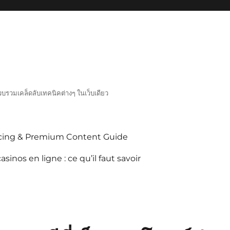
รวมเคล็ดลับเทคนิคต่างๆ ในเว็บเดียว
Pricing & Premium Content Guide
inos en ligne : ce qu’il faut savoir