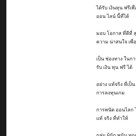
ได้รับ เงินทุน ฟรี
ออน ไลน์ นี้ที่ได้
มอบ โอกาส ที่ดีที่ ส
ความ น่าสนใจ เพื่
เป็น ช่องทาง ในการ
รับ เงิน ทุน ฟรี ได้
อย่าง แท้จริง ที่เป
การลงทุนเกม
การพนัด ออนไลก ได้
แท้ จริง ที่ทำให้
กลุ่ม ผู้นัก พนัน ท