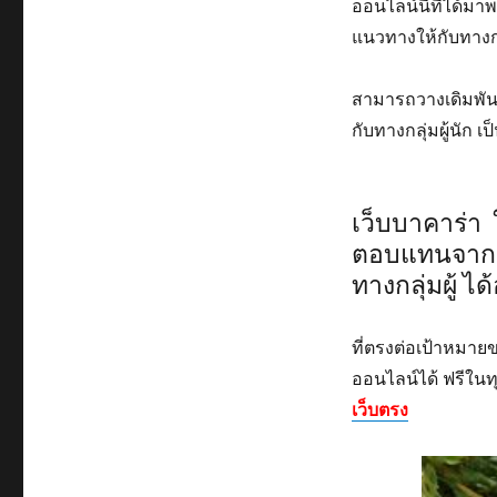
ออนไลน์นี้ที่ได้ม
แนวทางให้กับทางกลุ่
สามารถวางเดิมพันเ
กับทางกลุ่มผู้นัก 
เว็บบาคาร่า
ตอบแทนจากก
ทางกลุ่มผู้ ได
ที่ตรงต่อเป้าหมาย
ออนไลน์ได้ ฟรีในทุ
เว็บตรง