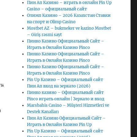
Пин Ап Казино – играть в онлайн Pin Up
Casino – официальный сайт
Олимп Казино – 2026 Казахстан Ставки
на спорт и Olimp Casino
Mostbet AZ – bukmeker ve kazino Mostbet
– Giriş rəsmi sayt
Пинко Казино Официальный Сайт –
Играть в Онлайн Казино Pinco
Пинко Казино Официальный Сайт –
Играть в Онлайн Казино Pinco
Пинко Казино Официальный Сайт –
Играть в Онлайн Казино Pinco
Pin Up Казино – Официальный сайт
ใน
Пин Ап вход на зеркало (2026)
Пинко казино – Официальный сайт
Pinco играть онлайн | Зеркало и вход
Marsbahis Casino – Müşteri Hizmetleri ve
ง
Destek Kanalları
Пин Ап Казино Официальный Сайт –
Играть в Онлайн Казино Pin Up
Pin Up Казино – Официальный сайт