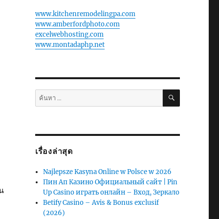
www.kitchenremodelingpa.com
www.amberfordphoto.com
excelwebhosting.com
www.montadaphp.net
ค้นหา
ค้นหา:
เรื่องล่าสุด
Najlepsze Kasyna Online w Polsce w 2026
Пин Ап Казино Официальный сайт | Pin
ัน
Up Casino играть онлайн – Вход, Зеркало
Betify Casino – Avis & Bonus exclusif
(2026)